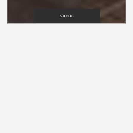
SUCHE
Welche Lösung für
barrierefreies Wohnen?
Barrierefreie Treppen kommen dem
zunehmenden Bedürfnis in Wohnungen
entgegen, den Lebensabend im eigenen Haus zu
verbringen. Alters- und Seniorengerechte
Wohnraum ist ein Ergebnis veränderter
Ansprüche der Generationen. Eine
Treppenmeister Treppenanlage kann barrierefrei
angepasst werden. Ob mehr Lichtquellen in der
Wohnung, ein zusätzlicher Wandhandlauf,
barrierefreie Handläufe, Treppenmarkierungen,